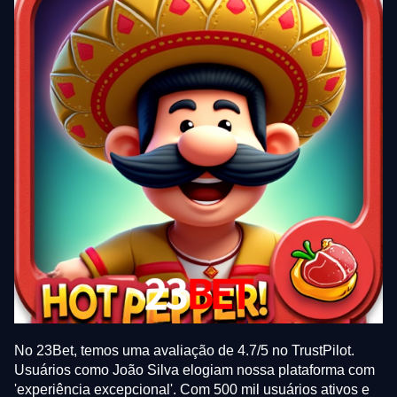
No 23Bet, temos uma avaliação de 4.7/5 no TrustPilot.
Usuários como João Silva elogiam nossa plataforma com
'experiência excepcional'. Com 500 mil usuários ativos e