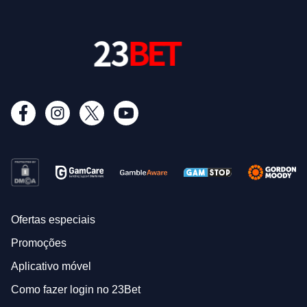
Ofertas especiais
Promoções
Aplicativo móvel
Como fazer login no 23Bet