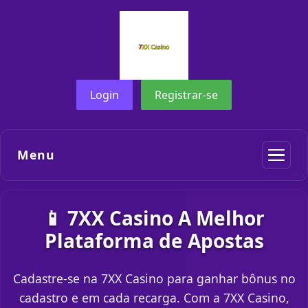
Login
Registrar-se
Menu
📱 7XX Casino A Melhor
Plataforma de Apostas
Cadastre-se na 7XX Casino para ganhar bônus no
cadastro e em cada recarga. Com a 7XX Casino,