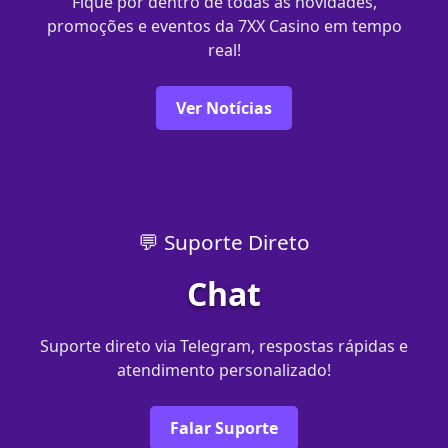
Fique por dentro de todas as novidades,
promoções e eventos da 7XX Casino em tempo
real!
Ver Notícias
💬 Suporte Direto
Chat
Suporte direto via Telegram, respostas rápidas e
atendimento personalizado!
Falar Suporte