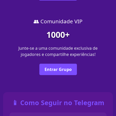
👥 Comunidade VIP
1000+
Junte-se a uma comunidade exclusiva de
jogadores e compartilhe experiências!
Entrar Grupo
📱 Como Seguir no Telegram