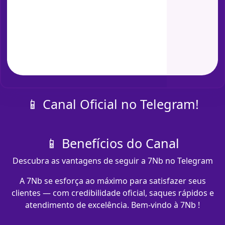
📱 Canal Oficial no Telegram!
📱 Benefícios do Canal
Descubra as vantagens de seguir a 7Nb no Telegram
A 7Nb se esforça ao máximo para satisfazer seus
clientes — com credibilidade oficial, saques rápidos e
atendimento de excelência. Bem-vindo à 7Nb !