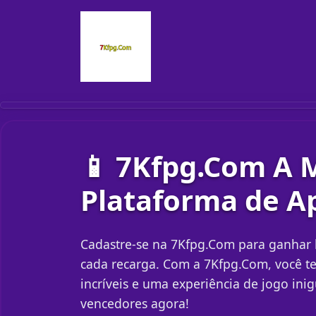
📱 7Kfpg.Com A 
Plataforma de A
Cadastre-se na 7Kfpg.Com para ganhar
cada recarga. Com a 7Kfpg.Com, você 
incríveis e uma experiência de jogo inig
vencedores agora!