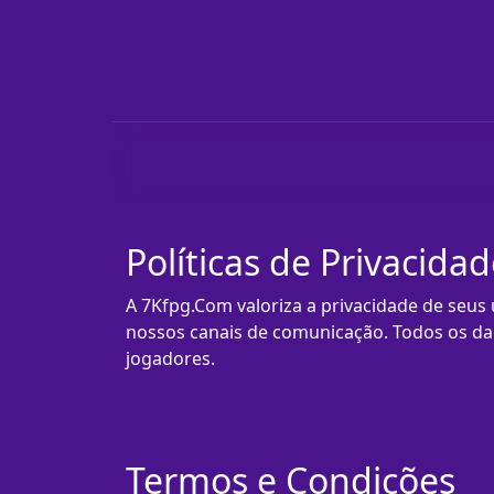
Políticas de Privacida
A 7Kfpg.Com valoriza a privacidade de seu
nossos canais de comunicação. Todos os dad
jogadores.
Termos e Condições