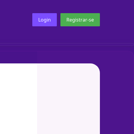
Login
Registrar-se