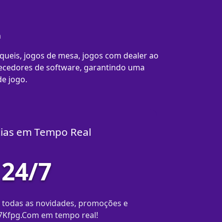
m
íqueis, jogos de mesa, jogos com dealer ao
rnecedores de software, garantindo uma
de jogo.
cias em Tempo Real
24/7
e todas as novidades, promoções e
7Kfpg.Com em tempo real!