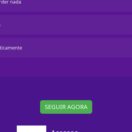
erder nada
a
aticamente
SEGUIR AGORA