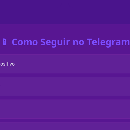
📱 Como Seguir no Telegram
ositivo
"