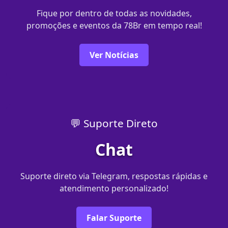
Fique por dentro de todas as novidades,
promoções e eventos da 78Br em tempo real!
Ver Notícias
💬 Suporte Direto
Chat
Suporte direto via Telegram, respostas rápidas e
atendimento personalizado!
Falar Suporte