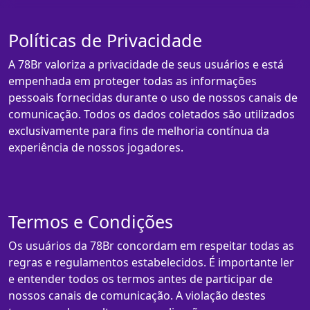
Políticas de Privacidade
A 78Br valoriza a privacidade de seus usuários e está
empenhada em proteger todas as informações
pessoais fornecidas durante o uso de nossos canais de
comunicação. Todos os dados coletados são utilizados
exclusivamente para fins de melhoria contínua da
experiência de nossos jogadores.
Termos e Condições
Os usuários da 78Br concordam em respeitar todas as
regras e regulamentos estabelecidos. É importante ler
e entender todos os termos antes de participar de
nossos canais de comunicação. A violação destes