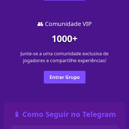
👥 Comunidade VIP
1000+
Junte-se a uma comunidade exclusiva de
jogadores e compartilhe experiências!
Entrar Grupo
📱 Como Seguir no Telegram