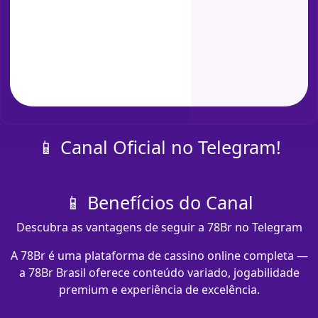
📱 Canal Oficial no Telegram!
📱 Benefícios do Canal
Descubra as vantagens de seguir a 78Br no Telegram
A 78Br é uma plataforma de cassino online completa —
a 78Br Brasil oferece conteúdo variado, jogabilidade
premium e experiência de excelência.