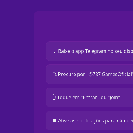
📱 Baixe o app Telegram no seu disp
🔍 Procure por "@787 GamesOficial
👆 Toque em "Entrar" ou "Join"
🔔 Ative as notificações para não p