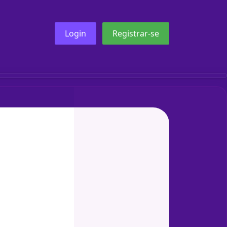
Login
Registrar-se