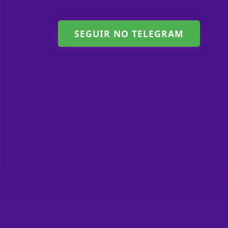
SEGUIR NO TELEGRAM