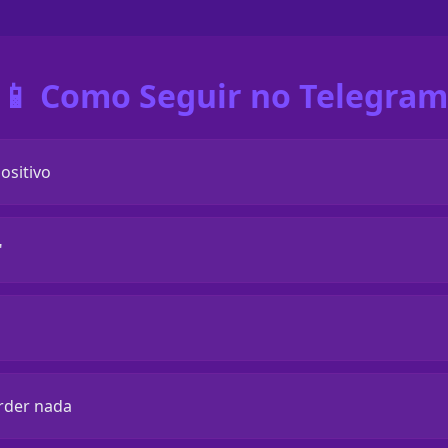
📱 Como Seguir no Telegram
ositivo
"
erder nada