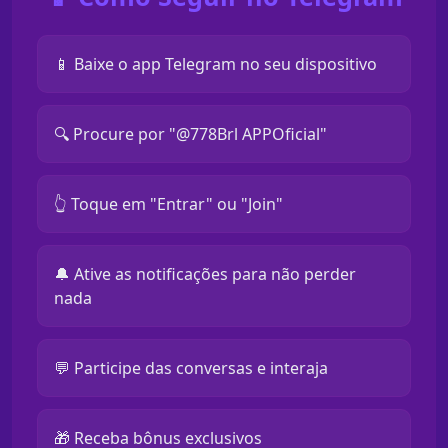
📱 Baixe o app Telegram no seu dispositivo
🔍 Procure por "@778Brl APPOficial"
👆 Toque em "Entrar" ou "Join"
🔔 Ative as notificações para não perder
nada
💬 Participe das conversas e interaja
🎁 Receba bônus exclusivos