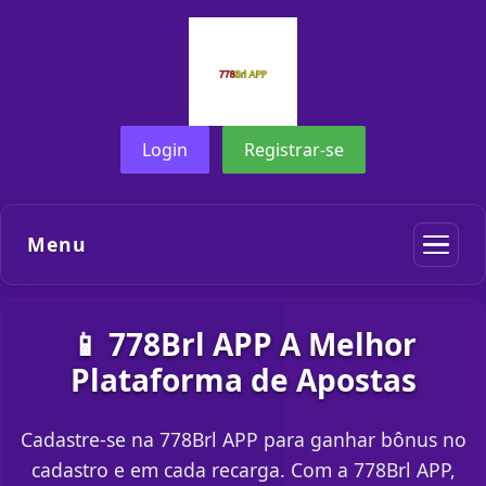
Login
Registrar-se
Menu
📱 778Brl APP A Melhor
Plataforma de Apostas
Cadastre-se na 778Brl APP para ganhar bônus no
cadastro e em cada recarga. Com a 778Brl APP,