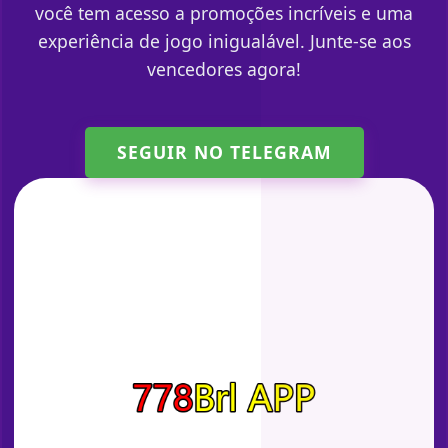
você tem acesso a promoções incríveis e uma
experiência de jogo inigualável. Junte-se aos
vencedores agora!
SEGUIR NO TELEGRAM