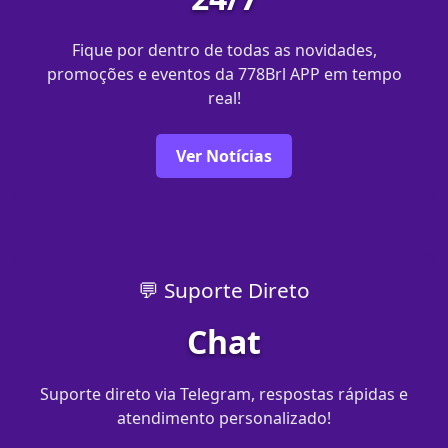
Fique por dentro de todas as novidades,
promoções e eventos da 778Brl APP em tempo
real!
Ver Notícias
💬 Suporte Direto
Chat
Suporte direto via Telegram, respostas rápidas e
atendimento personalizado!