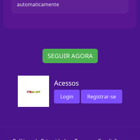
automaticamente
SEGUIR AGORA
Acessos
Login
Registrar-se