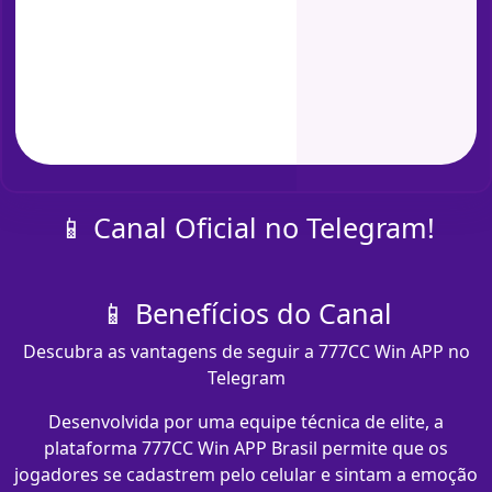
📱 Canal Oficial no Telegram!
📱 Benefícios do Canal
Descubra as vantagens de seguir a 777CC Win APP no
Telegram
Desenvolvida por uma equipe técnica de elite, a
plataforma 777CC Win APP Brasil permite que os
jogadores se cadastrem pelo celular e sintam a emoção