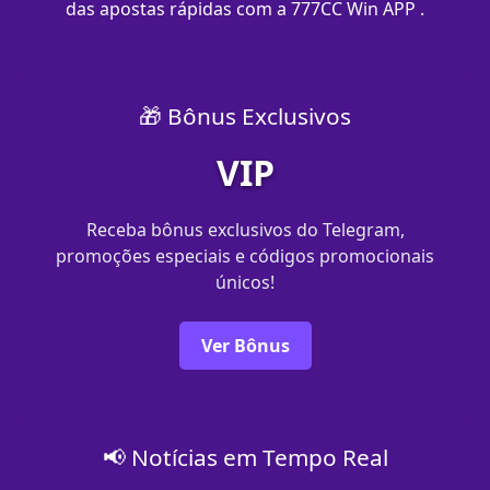
das apostas rápidas com a 777CC Win APP .
🎁 Bônus Exclusivos
VIP
Receba bônus exclusivos do Telegram,
promoções especiais e códigos promocionais
únicos!
Ver Bônus
📢 Notícias em Tempo Real