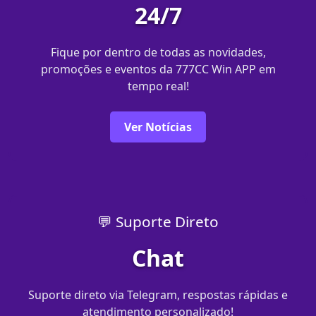
24/7
Fique por dentro de todas as novidades,
promoções e eventos da 777CC Win APP em
tempo real!
Ver Notícias
💬 Suporte Direto
Chat
Suporte direto via Telegram, respostas rápidas e
atendimento personalizado!