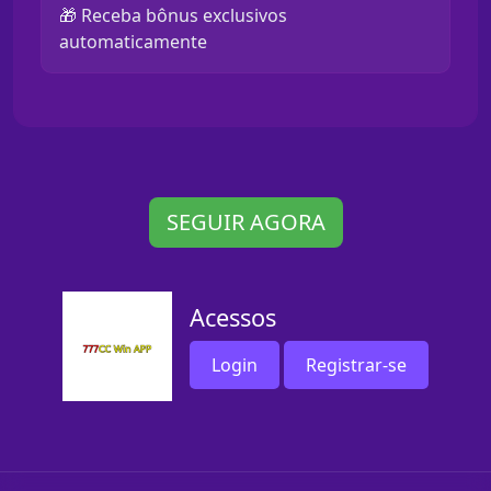
🎁 Receba bônus exclusivos
automaticamente
SEGUIR AGORA
Acessos
Login
Registrar-se