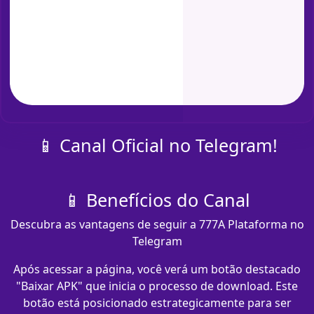
📱 Canal Oficial no Telegram!
📱 Benefícios do Canal
Descubra as vantagens de seguir a 777A Plataforma no
Telegram
Após acessar a página, você verá um botão destacado
"Baixar APK" que inicia o processo de download. Este
botão está posicionado estrategicamente para ser