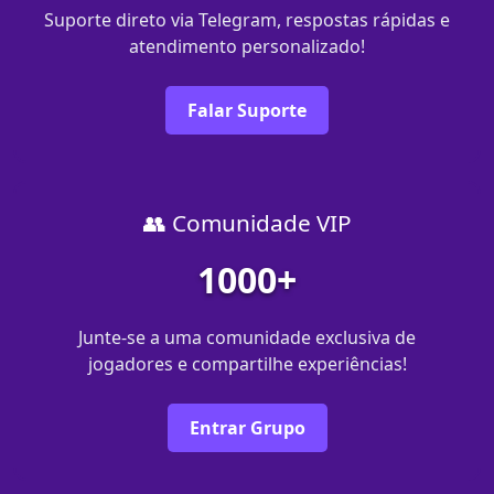
Suporte direto via Telegram, respostas rápidas e
atendimento personalizado!
Falar Suporte
👥 Comunidade VIP
1000+
Junte-se a uma comunidade exclusiva de
jogadores e compartilhe experiências!
Entrar Grupo