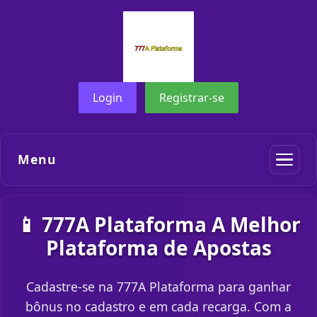
Login
Registrar-se
Menu
📱 777A Plataforma A Melhor
Plataforma de Apostas
Cadastre-se na 777A Plataforma para ganhar
bônus no cadastro e em cada recarga. Com a