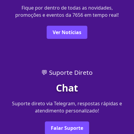
Fique por dentro de todas as novidades,
promoções e eventos da 7656 em tempo real!
Ver Notícias
💬 Suporte Direto
Chat
Suporte direto via Telegram, respostas rápidas e
atendimento personalizado!
Falar Suporte