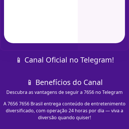
📱 Canal Oficial no Telegram!
📱 Benefícios do Canal
Descubra as vantagens de seguir a 7656 no Telegram
A 7656 7656 Brasil entrega conteúdo de entretenimento
diversificado, com operação 24 horas por dia — viva a
diversão quando quiser!