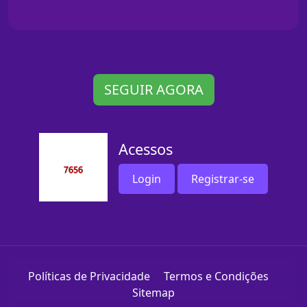
SEGUIR AGORA
Acessos
Login
Registrar-se
Políticas de Privacidade
Termos e Condições
Sitemap