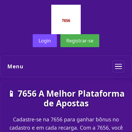
Login
Registrar-se
Menu
📱 7656 A Melhor Plataforma
de Apostas
Cadastre-se na 7656 para ganhar bônus no
cadastro e em cada recarga. Com a 7656, você