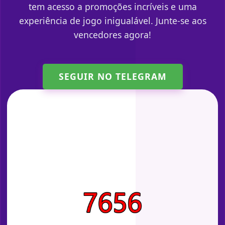
tem acesso a promoções incríveis e uma
experiência de jogo inigualável. Junte-se aos
vencedores agora!
SEGUIR NO TELEGRAM