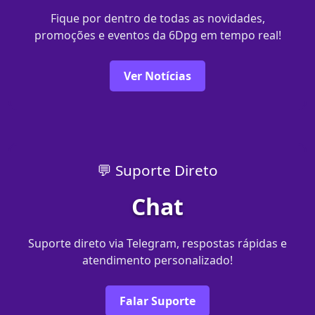
Fique por dentro de todas as novidades,
promoções e eventos da 6Dpg em tempo real!
Ver Notícias
💬 Suporte Direto
Chat
Suporte direto via Telegram, respostas rápidas e
atendimento personalizado!
Falar Suporte