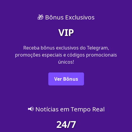
🎁 Bônus Exclusivos
VIP
Receba bônus exclusivos do Telegram,
promoções especiais e códigos promocionais
únicos!
Ver Bônus
📢 Notícias em Tempo Real
24/7