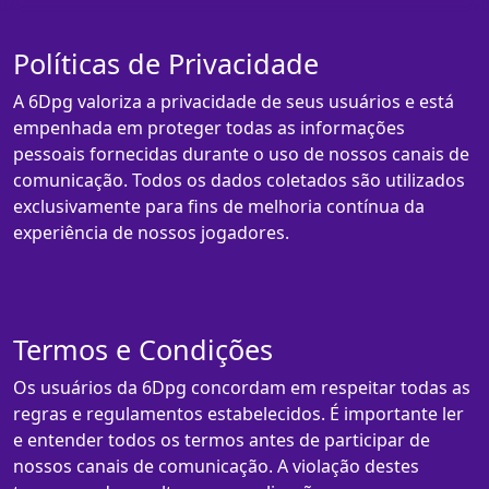
Políticas de Privacidade
A 6Dpg valoriza a privacidade de seus usuários e está
empenhada em proteger todas as informações
pessoais fornecidas durante o uso de nossos canais de
comunicação. Todos os dados coletados são utilizados
exclusivamente para fins de melhoria contínua da
experiência de nossos jogadores.
Termos e Condições
Os usuários da 6Dpg concordam em respeitar todas as
regras e regulamentos estabelecidos. É importante ler
e entender todos os termos antes de participar de
nossos canais de comunicação. A violação destes