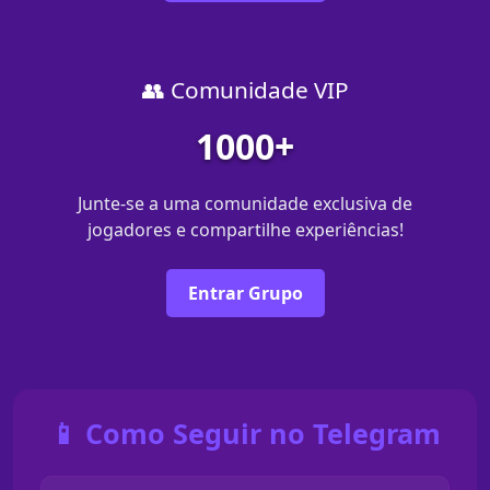
👥 Comunidade VIP
1000+
Junte-se a uma comunidade exclusiva de
jogadores e compartilhe experiências!
Entrar Grupo
📱 Como Seguir no Telegram