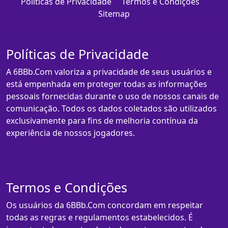
Políticas de Privacidade
Termos e Condições
Sitemap
Políticas de Privacidade
A 6BBb.Com valoriza a privacidade de seus usuários e
está empenhada em proteger todas as informações
pessoais fornecidas durante o uso de nossos canais de
comunicação. Todos os dados coletados são utilizados
exclusivamente para fins de melhoria contínua da
experiência de nossos jogadores.
Termos e Condições
Os usuários da 6BBb.Com concordam em respeitar
todas as regras e regulamentos estabelecidos. É