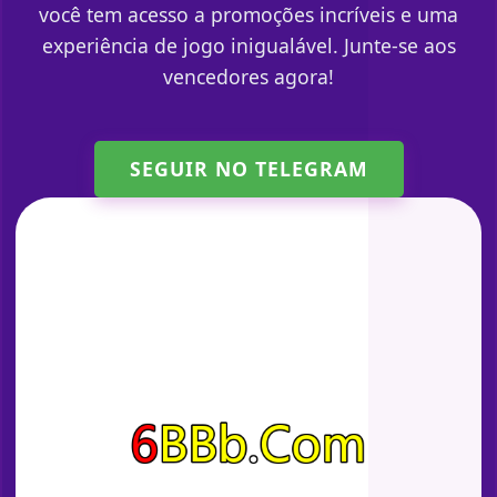
você tem acesso a promoções incríveis e uma
experiência de jogo inigualável. Junte-se aos
vencedores agora!
SEGUIR NO TELEGRAM