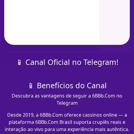
📱 Canal Oficial no Telegram!
📱 Benefícios do Canal
Descubra as vantagens de seguir a 6BBb.Com no
Telegram
Desde 2019, a 6BBb.Com oferece cassinos online — a
plataforma 6BBb.Com Brasil suporta crupiês reais e
interação ao vivo para uma experiência mais autêntica.