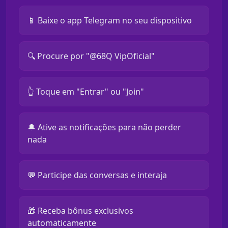
📱 Baixe o app Telegram no seu dispositivo
🔍 Procure por "@68Q VipOficial"
👆 Toque em "Entrar" ou "Join"
🔔 Ative as notificações para não perder
nada
💬 Participe das conversas e interaja
🎁 Receba bônus exclusivos
automaticamente