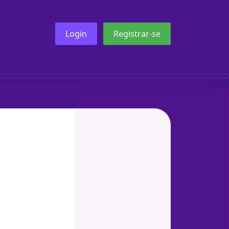
Login
Registrar-se