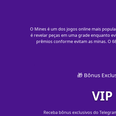
O Mines é um dos jogos online mais popular
é revelar peças em uma grade enquanto evit
prêmios conforme evitam as minas. O 6
🎁 Bônus Exclu
VIP
Receba bônus exclusivos do Telegra