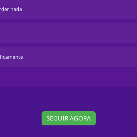
erder nada
a
aticamente
SEGUIR AGORA