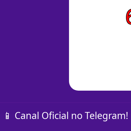
📱 Canal Oficial no Telegram!