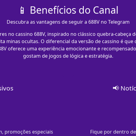
📱 Benefícios do Canal
Descubra as vantagens de seguir a 688V no Telegram
es no cassino 688V, inspirado no clássico quebra-cabeça de
a minas ocultas. O diferencial da versão de cassino é qu
88V oferece uma experiência emocionante e recompensadora
gostam de jogos de lógica e estratégia.
sivos
📢 Notí
m, promoções especiais
Fique por dentro d