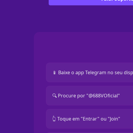
📱 Baixe o app Telegram no seu disp
🔍 Procure por "@688VOficial"
👆 Toque em "Entrar" ou "Join"