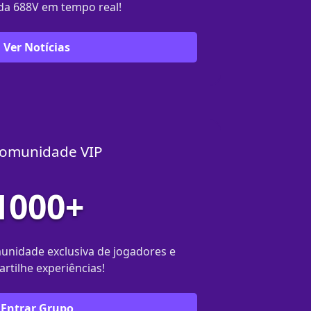
da 688V em tempo real!
Ver Notícias
Comunidade VIP
1000+
unidade exclusiva de jogadores e
rtilhe experiências!
Entrar Grupo