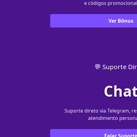
e códigos promocionai
Ver Bônus
💬 Suporte Di
Cha
Suporte direto via Telegram, r
atendimento persona
Falar Suport