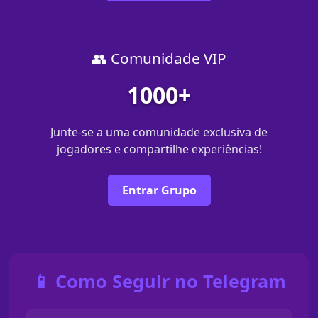
👥 Comunidade VIP
1000+
Junte-se a uma comunidade exclusiva de
jogadores e compartilhe experiências!
Entrar Grupo
📱 Como Seguir no Telegram