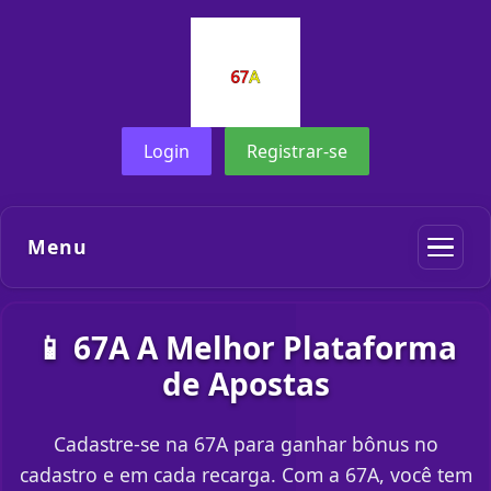
Login
Registrar-se
Menu
📱 67A A Melhor Plataforma
de Apostas
Cadastre-se na 67A para ganhar bônus no
cadastro e em cada recarga. Com a 67A, você tem