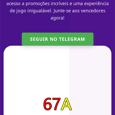
acesso a promoções incríveis e uma experiência
de jogo inigualável. Junte-se aos vencedores
agora!
SEGUIR NO TELEGRAM