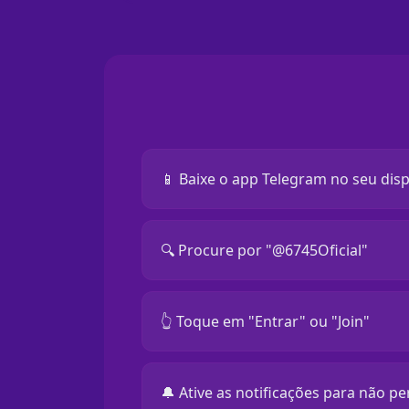
📱 Baixe o app Telegram no seu disp
🔍 Procure por "@6745Oficial"
👆 Toque em "Entrar" ou "Join"
🔔 Ative as notificações para não p