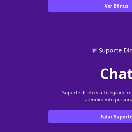
Ver Bônus
💬 Suporte Di
Cha
Suporte direto via Telegram, r
atendimento persona
Falar Suport