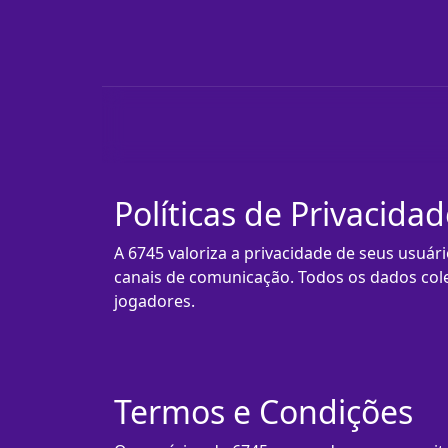
Políticas de Privacida
A 6745 valoriza a privacidade de seus usuá
canais de comunicação. Todos os dados cole
jogadores.
Termos e Condições