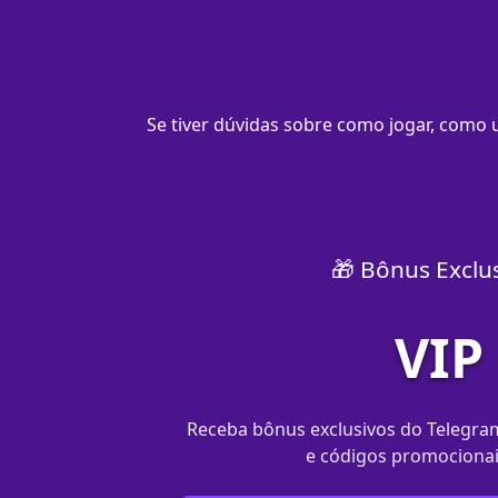
Se tiver dúvidas sobre como jogar, como 
🎁 Bônus Exclu
VIP
Receba bônus exclusivos do Telegra
e códigos promocionai