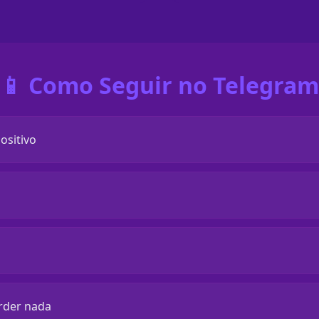
📱 Como Seguir no Telegram
ositivo
erder nada