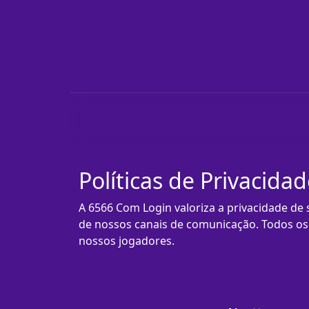
Políticas de Privacida
A 6566 Com Login valoriza a privacidade de
de nossos canais de comunicação. Todos os 
nossos jogadores.