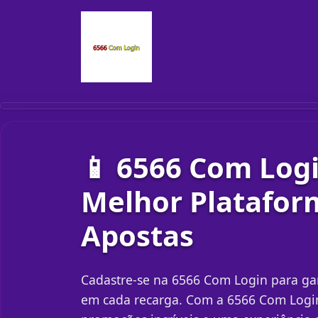
📱 6566 Com Log
Melhor Platafor
Apostas
Cadastre-se na 6566 Com Login para ga
em cada recarga. Com a 6566 Com Login