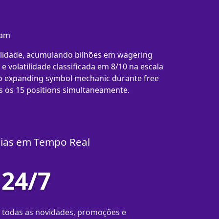
ram
tilidade, acumulando bilhões em wagering
 volatilidade classificada em 8/10 na escala
ndo expanding symbol mechanic durante free
 os 15 positions simultaneamente.
cias em Tempo Real
24/7
e todas as novidades, promoções e