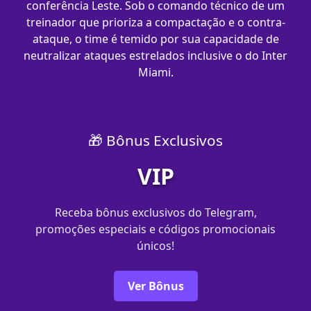
conferência Leste. Sob o comando técnico de um
treinador que prioriza a compactação e o contra-
ataque, o time é temido por sua capacidade de
neutralizar ataques estrelados inclusive o do Inter
Miami.
🎁 Bônus Exclusivos
VIP
Receba bônus exclusivos do Telegram,
promoções especiais e códigos promocionais
únicos!
Ver Bônus