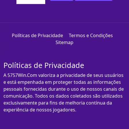
Políticas de Privacidade
Termos e Condições
Sitemap
Políticas de Privacidade
A 5757Win.Com valoriza a privacidade de seus usuários
e está empenhada em proteger todas as informações
pessoais fornecidas durante o uso de nossos canais de
comunicação. Todos os dados coletados são utilizados
exclusivamente para fins de melhoria contínua da
experiência de nossos jogadores.