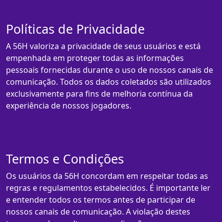
Políticas de Privacidade
A 56H valoriza a privacidade de seus usuários e está
empenhada em proteger todas as informações
pessoais fornecidas durante o uso de nossos canais de
comunicação. Todos os dados coletados são utilizados
exclusivamente para fins de melhoria contínua da
experiência de nossos jogadores.
Termos e Condições
Os usuários da 56H concordam em respeitar todas as
regras e regulamentos estabelecidos. É importante ler
e entender todos os termos antes de participar de
nossos canais de comunicação. A violação destes