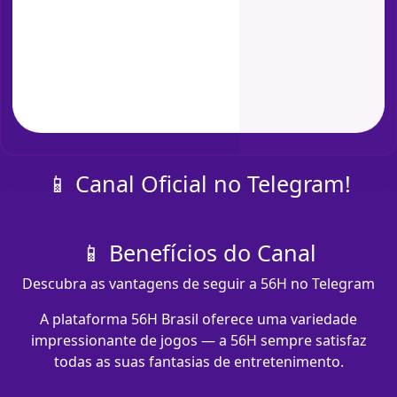
📱 Canal Oficial no Telegram!
📱 Benefícios do Canal
Descubra as vantagens de seguir a 56H no Telegram
A plataforma 56H Brasil oferece uma variedade
impressionante de jogos — a 56H sempre satisfaz
todas as suas fantasias de entretenimento.