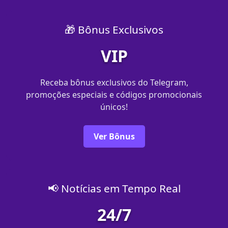
🎁 Bônus Exclusivos
VIP
Receba bônus exclusivos do Telegram,
promoções especiais e códigos promocionais
únicos!
Ver Bônus
📢 Notícias em Tempo Real
24/7