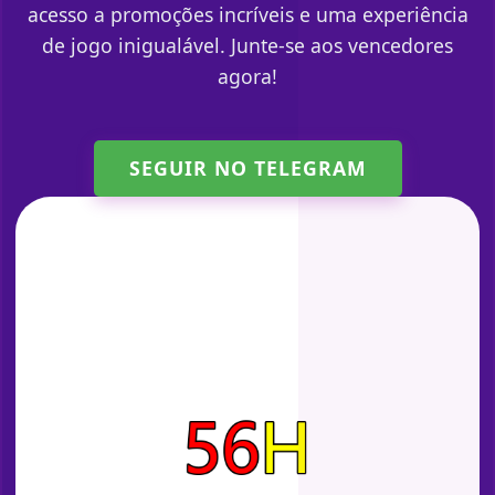
acesso a promoções incríveis e uma experiência
de jogo inigualável. Junte-se aos vencedores
agora!
SEGUIR NO TELEGRAM