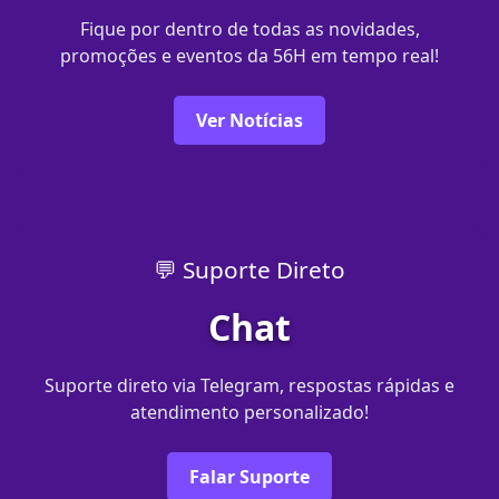
Fique por dentro de todas as novidades,
promoções e eventos da 56H em tempo real!
Ver Notícias
💬 Suporte Direto
Chat
Suporte direto via Telegram, respostas rápidas e
atendimento personalizado!
Falar Suporte