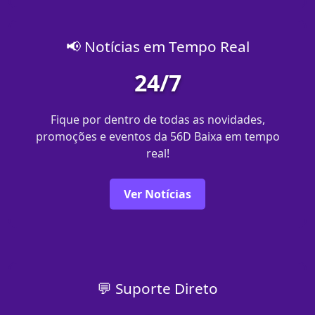
📢 Notícias em Tempo Real
24/7
Fique por dentro de todas as novidades,
promoções e eventos da 56D Baixa em tempo
real!
Ver Notícias
💬 Suporte Direto