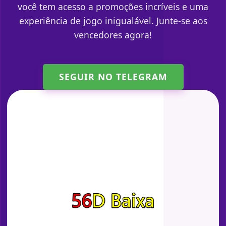
você tem acesso a promoções incríveis e uma
experiência de jogo inigualável. Junte-se aos
vencedores agora!
SEGUIR NO TELEGRAM