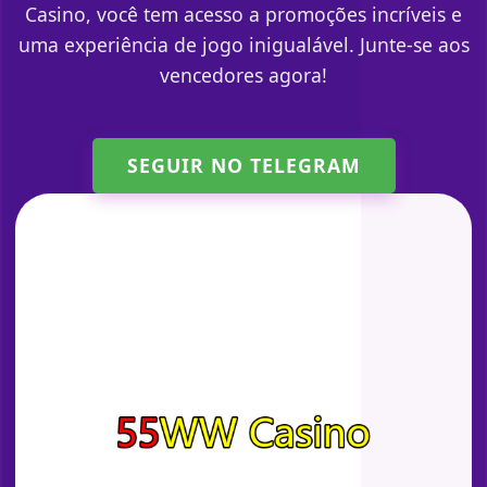
Casino, você tem acesso a promoções incríveis e
uma experiência de jogo inigualável. Junte-se aos
vencedores agora!
SEGUIR NO TELEGRAM