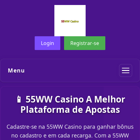
Login
Registrar-se
Menu
📱 55WW Casino A Melhor
Plataforma de Apostas
Cadastre-se na 55WW Casino para ganhar bônus
no cadastro e em cada recarga. Com a 55WW