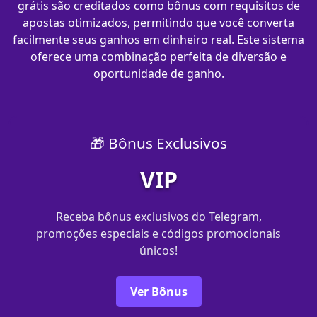
grátis são creditados como bônus com requisitos de
apostas otimizados, permitindo que você converta
facilmente seus ganhos em dinheiro real. Este sistema
oferece uma combinação perfeita de diversão e
oportunidade de ganho.
🎁 Bônus Exclusivos
VIP
Receba bônus exclusivos do Telegram,
promoções especiais e códigos promocionais
únicos!
Ver Bônus