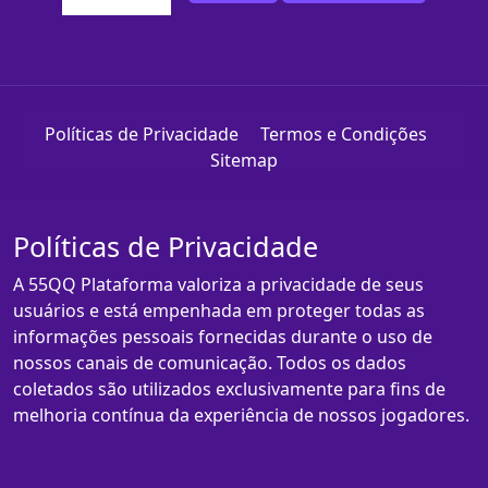
Políticas de Privacidade
Termos e Condições
Sitemap
Políticas de Privacidade
A 55QQ Plataforma valoriza a privacidade de seus
usuários e está empenhada em proteger todas as
informações pessoais fornecidas durante o uso de
nossos canais de comunicação. Todos os dados
coletados são utilizados exclusivamente para fins de
melhoria contínua da experiência de nossos jogadores.