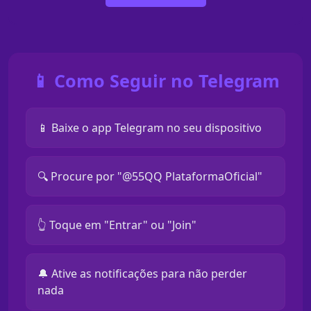
📱 Como Seguir no Telegram
📱 Baixe o app Telegram no seu dispositivo
🔍 Procure por "@55QQ PlataformaOficial"
👆 Toque em "Entrar" ou "Join"
🔔 Ative as notificações para não perder
nada