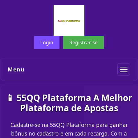
Login
Registrar-se
Menu
📱 55QQ Plataforma A Melhor
Plataforma de Apostas
Cadastre-se na 55QQ Plataforma para ganhar
bônus no cadastro e em cada recarga. Com a