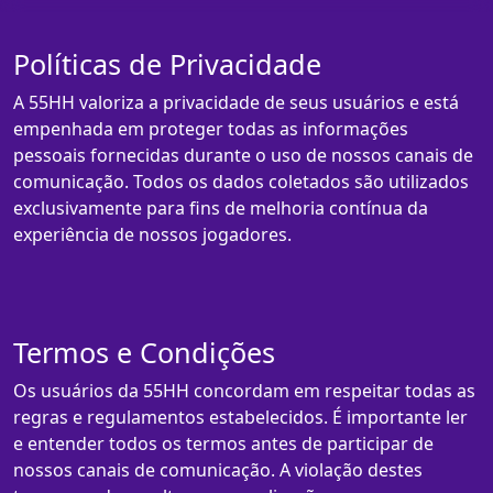
Políticas de Privacidade
A 55HH valoriza a privacidade de seus usuários e está
empenhada em proteger todas as informações
pessoais fornecidas durante o uso de nossos canais de
comunicação. Todos os dados coletados são utilizados
exclusivamente para fins de melhoria contínua da
experiência de nossos jogadores.
Termos e Condições
Os usuários da 55HH concordam em respeitar todas as
regras e regulamentos estabelecidos. É importante ler
e entender todos os termos antes de participar de
nossos canais de comunicação. A violação destes