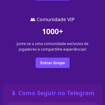
👥 Comunidade VIP
1000+
Junte-se a uma comunidade exclusiva de
jogadores e compartilhe experiências!
Entrar Grupo
📱 Como Seguir no Telegram