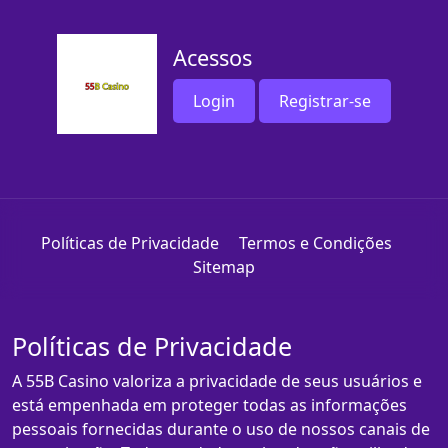
Acessos
Login
Registrar-se
Políticas de Privacidade
Termos e Condições
Sitemap
Políticas de Privacidade
A 55B Casino valoriza a privacidade de seus usuários e
está empenhada em proteger todas as informações
pessoais fornecidas durante o uso de nossos canais de