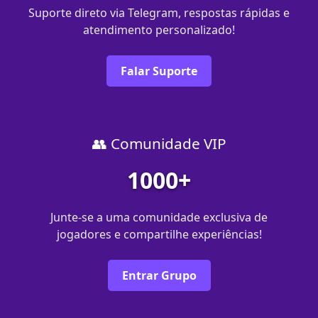
Suporte direto via Telegram, respostas rápidas e
atendimento personalizado!
Falar Suporte
👥 Comunidade VIP
1000+
Junte-se a uma comunidade exclusiva de
jogadores e compartilhe experiências!
Entrar Grupo