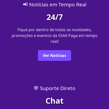
📢 Notícias em Tempo Real
24/7
Fique por dentro de todas as novidades,
promoções e eventos da 55AA Paga em tempo
real!
Ver Notícias
💬 Suporte Direto
Chat