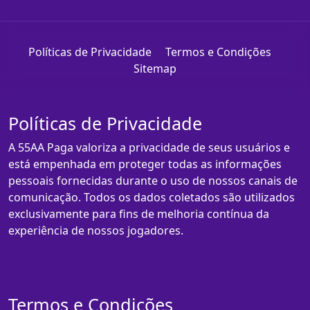
Políticas de Privacidade
Termos e Condições
Sitemap
Políticas de Privacidade
A 55AA Paga valoriza a privacidade de seus usuários e
está empenhada em proteger todas as informações
pessoais fornecidas durante o uso de nossos canais de
comunicação. Todos os dados coletados são utilizados
exclusivamente para fins de melhoria contínua da
experiência de nossos jogadores.
Termos e Condições