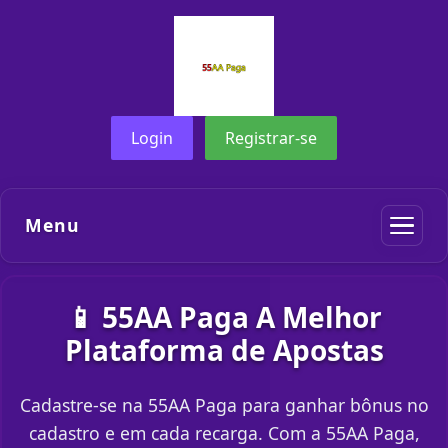
Login
Registrar-se
Menu
📱 55AA Paga A Melhor
Plataforma de Apostas
Cadastre-se na 55AA Paga para ganhar bônus no
cadastro e em cada recarga. Com a 55AA Paga,