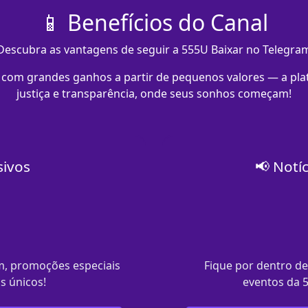
📱 Benefícios do Canal
Descubra as vantagens de seguir a 555U Baixar no Telegra
 com grandes ganhos a partir de pequenos valores — a plat
justiça e transparência, onde seus sonhos começam!
sivos
📢 Notí
m, promoções especiais
Fique por dentro d
s únicos!
eventos da 