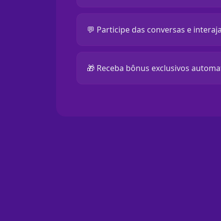
💬 Participe das conversas e interaj
🎁 Receba bônus exclusivos autom