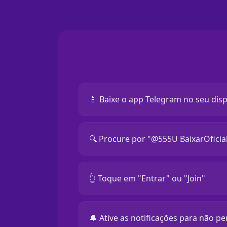
📱 Baixe o app Telegram no seu disp
🔍 Procure por "@555U BaixarOficia
👆 Toque em "Entrar" ou "Join"
🔔 Ative as notificações para não p