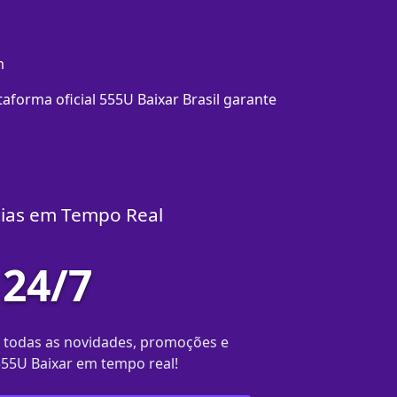
m
aforma oficial 555U Baixar Brasil garante
cias em Tempo Real
24/7
e todas as novidades, promoções e
555U Baixar em tempo real!