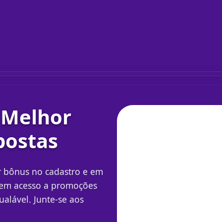
 Melhor
postas
r bônus no cadastro e em
 tem acesso a promoções
ualável. Junte-se aos