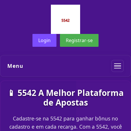
Login
Registrar-se
Menu
📱 5542 A Melhor Plataforma
de Apostas
Cadastre-se na 5542 para ganhar bônus no
cadastro e em cada recarga. Com a 5542, você