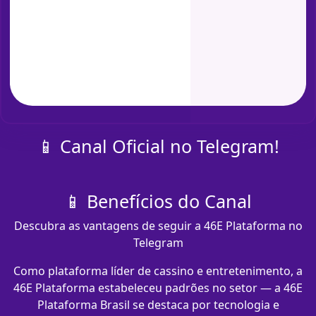
📱 Canal Oficial no Telegram!
📱 Benefícios do Canal
Descubra as vantagens de seguir a 46E Plataforma no
Telegram
Como plataforma líder de cassino e entretenimento, a
46E Plataforma estabeleceu padrões no setor — a 46E
Plataforma Brasil se destaca por tecnologia e