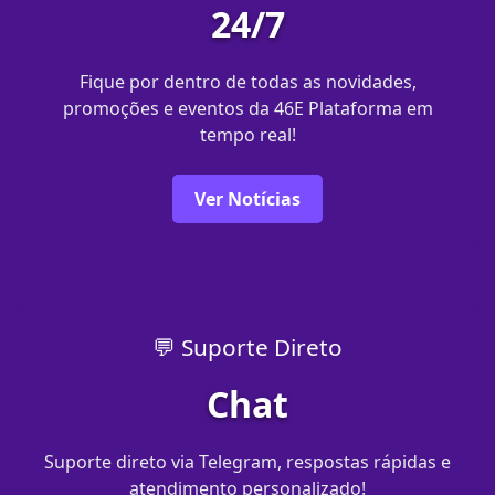
24/7
Fique por dentro de todas as novidades,
promoções e eventos da 46E Plataforma em
tempo real!
Ver Notícias
💬 Suporte Direto
Chat
Suporte direto via Telegram, respostas rápidas e
atendimento personalizado!