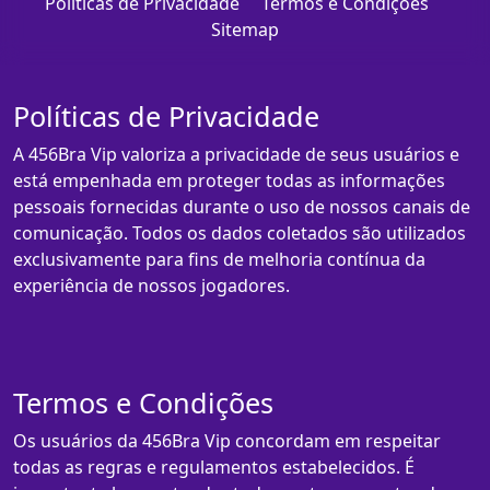
Políticas de Privacidade
Termos e Condições
Sitemap
Políticas de Privacidade
A 456Bra Vip valoriza a privacidade de seus usuários e
está empenhada em proteger todas as informações
pessoais fornecidas durante o uso de nossos canais de
comunicação. Todos os dados coletados são utilizados
exclusivamente para fins de melhoria contínua da
experiência de nossos jogadores.
Termos e Condições
Os usuários da 456Bra Vip concordam em respeitar
todas as regras e regulamentos estabelecidos. É