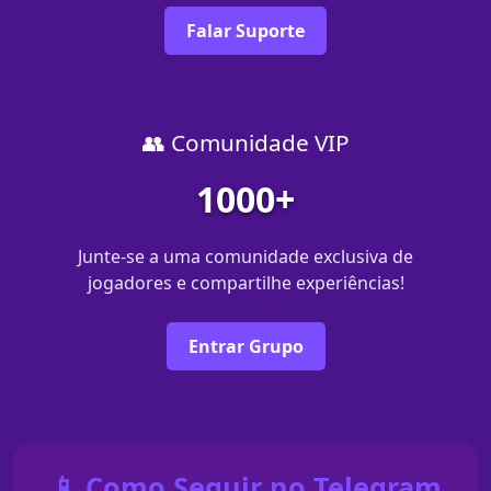
Falar Suporte
👥 Comunidade VIP
1000+
Junte-se a uma comunidade exclusiva de
jogadores e compartilhe experiências!
Entrar Grupo
📱 Como Seguir no Telegram