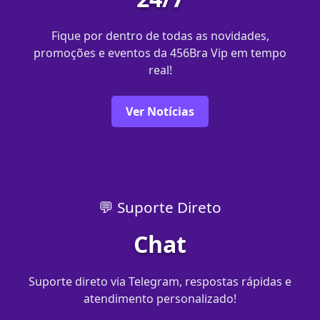
Fique por dentro de todas as novidades,
promoções e eventos da 456Bra Vip em tempo
real!
Ver Notícias
💬 Suporte Direto
Chat
Suporte direto via Telegram, respostas rápidas e
atendimento personalizado!