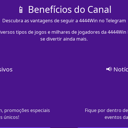
📱 Benefícios do Canal
Descubra as vantagens de seguir a 4444Win no Telegram
ersos tipos de jogos e milhares de jogadores da 4444Win 
se divertir ainda mais.
sivos
📢 Notí
m, promoções especiais
Fique por dentro d
s únicos!
eventos da