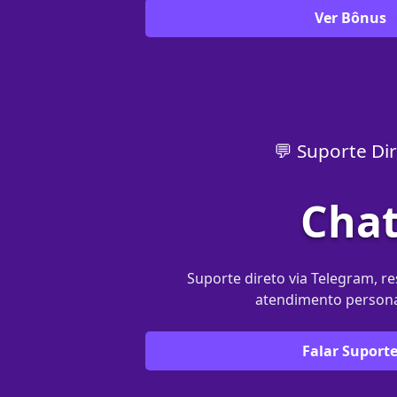
Ver Bônus
💬 Suporte Di
Cha
Suporte direto via Telegram, r
atendimento persona
Falar Suport