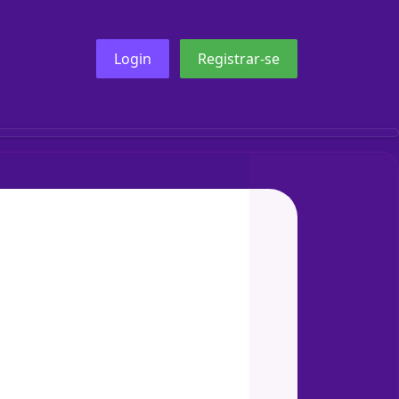
Login
Registrar-se