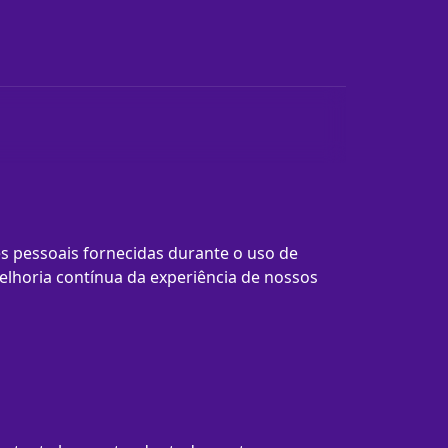
s pessoais fornecidas durante o uso de
elhoria contínua da experiência de nossos