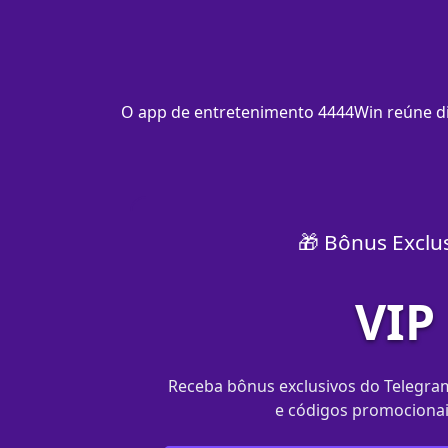
O app de entretenimento 4444Win reúne div
🎁 Bônus Exclu
VIP
Receba bônus exclusivos do Telegra
e códigos promocionai