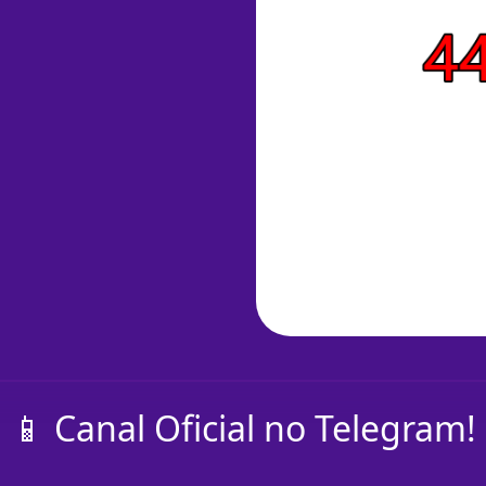
📱 Canal Oficial no Telegram!