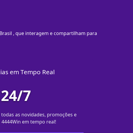
Brasil , que interagem e compartilham para
cias em Tempo Real
24/7
e todas as novidades, promoções e
 4444Win em tempo real!