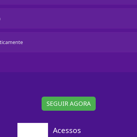
a
aticamente
SEGUIR AGORA
Acessos