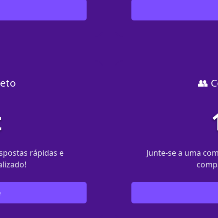
reto
👥 
t
espostas rápidas e
Junte-se a uma com
lizado!
compa
e