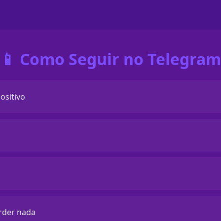
📱 Como Seguir no Telegram
ositivo
erder nada