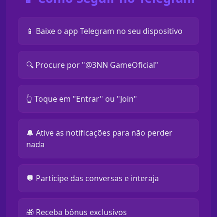
📱 Baixe o app Telegram no seu dispositivo
🔍 Procure por "@3NN GameOficial"
👆 Toque em "Entrar" ou "Join"
🔔 Ative as notificações para não perder
nada
💬 Participe das conversas e interaja
🎁 Receba bônus exclusivos