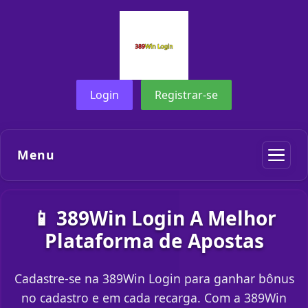
Login
Registrar-se
Menu
📱 389Win Login A Melhor
Plataforma de Apostas
Cadastre-se na 389Win Login para ganhar bônus
no cadastro e em cada recarga. Com a 389Win