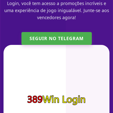
Login, você tem acesso a promoções incríveis e
uma experiência de jogo inigualável. Junte-se aos
vencedores agora!
SEGUIR NO TELEGRAM