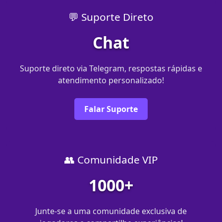
💬 Suporte Direto
Chat
Suporte direto via Telegram, respostas rápidas e
atendimento personalizado!
Falar Suporte
👥 Comunidade VIP
1000+
Junte-se a uma comunidade exclusiva de