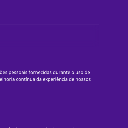
ões pessoais fornecidas durante o uso de
elhoria contínua da experiência de nossos