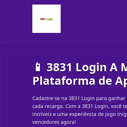
📱 3831 Login A 
Plataforma de A
Cadastre-se na 3831 Login para ganhar
cada recarga. Com a 3831 Login, você 
incríveis e uma experiência de jogo inig
vencedores agora!