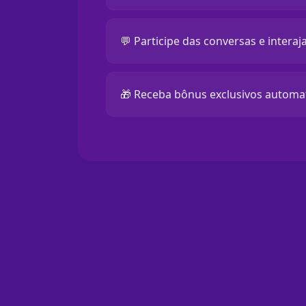
💬 Participe das conversas e interaj
🎁 Receba bônus exclusivos autom