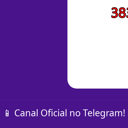
📱 Canal Oficial no Telegram!