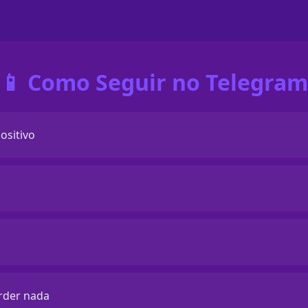
📱 Como Seguir no Telegram
ositivo
"
erder nada