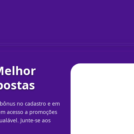
Melhor
postas
 bônus no cadastro e em
tem acesso a promoções
ualável. Junte-se aos