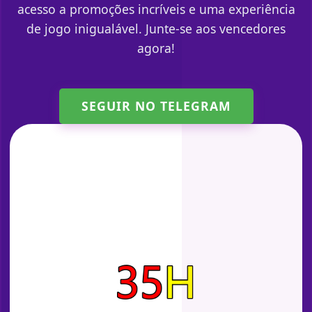
acesso a promoções incríveis e uma experiência
de jogo inigualável. Junte-se aos vencedores
agora!
SEGUIR NO TELEGRAM