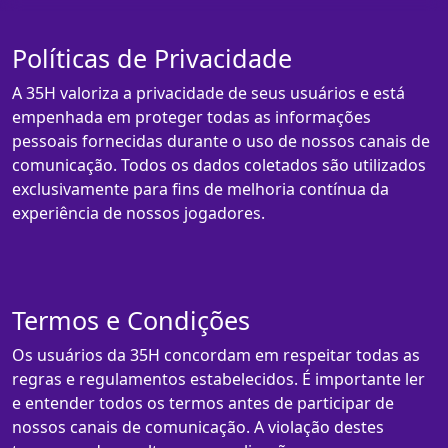
Políticas de Privacidade
A 35H valoriza a privacidade de seus usuários e está
empenhada em proteger todas as informações
pessoais fornecidas durante o uso de nossos canais de
comunicação. Todos os dados coletados são utilizados
exclusivamente para fins de melhoria contínua da
experiência de nossos jogadores.
Termos e Condições
Os usuários da 35H concordam em respeitar todas as
regras e regulamentos estabelecidos. É importante ler
e entender todos os termos antes de participar de
nossos canais de comunicação. A violação destes