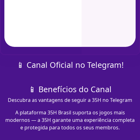
📱 Canal Oficial no Telegram!
📱 Benefícios do Canal
Descubra as vantagens de seguir a 35H no Telegram
A plataforma 35H Brasil suporta os jogos mais
modernos — a 35H garante uma experiência completa
e protegida para todos os seus membros.