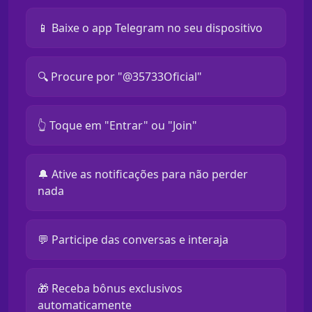
📱 Baixe o app Telegram no seu dispositivo
🔍 Procure por "@35733Oficial"
👆 Toque em "Entrar" ou "Join"
🔔 Ative as notificações para não perder
nada
💬 Participe das conversas e interaja
🎁 Receba bônus exclusivos
automaticamente