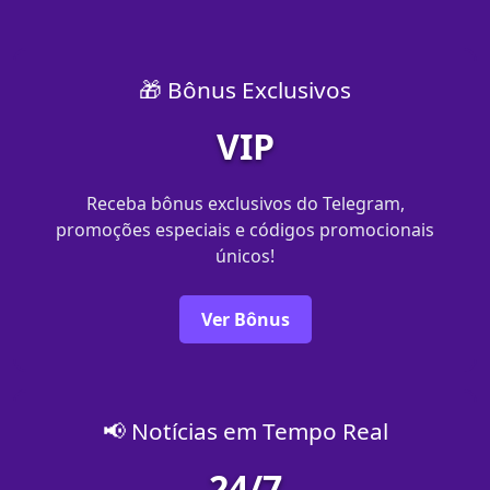
🎁 Bônus Exclusivos
VIP
Receba bônus exclusivos do Telegram,
promoções especiais e códigos promocionais
únicos!
Ver Bônus
📢 Notícias em Tempo Real
24/7