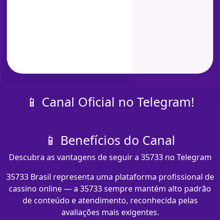
📱 Canal Oficial no Telegram!
📱 Benefícios do Canal
Descubra as vantagens de seguir a 35733 no Telegram
35733 Brasil representa uma plataforma profissional de
cassino online — a 35733 sempre mantém alto padrão
de conteúdo e atendimento, reconhecida pelas
avaliações mais exigentes.