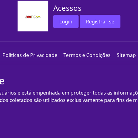
Acessos
Login
Registrar-se
Políticas de Privacidade
Termos e Condições
Sitemap
de
usuários e está empenhada em proteger todas as informaçõ
os coletados são utilizados exclusivamente para fins de m