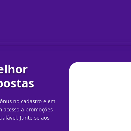
elhor
postas
ônus no cadastro e em
m acesso a promoções
ualável. Junte-se aos