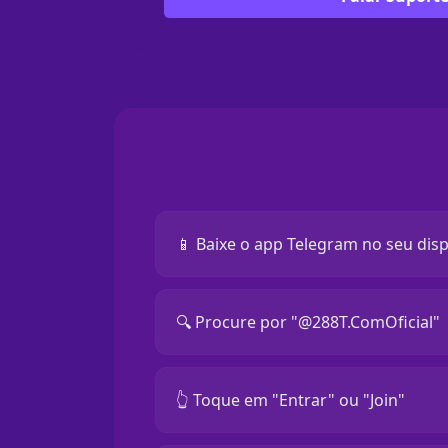
📱 Baixe o app Telegram no seu disp
🔍 Procure por "@288T.ComOficial"
👆 Toque em "Entrar" ou "Join"