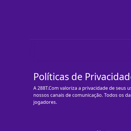
Políticas de Privacida
A 288T.Com valoriza a privacidade de seus 
nossos canais de comunicação. Todos os dad
jogadores.