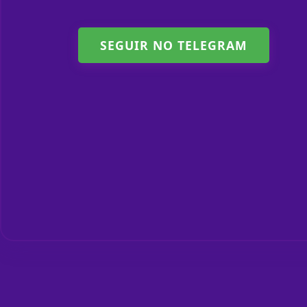
SEGUIR NO TELEGRAM