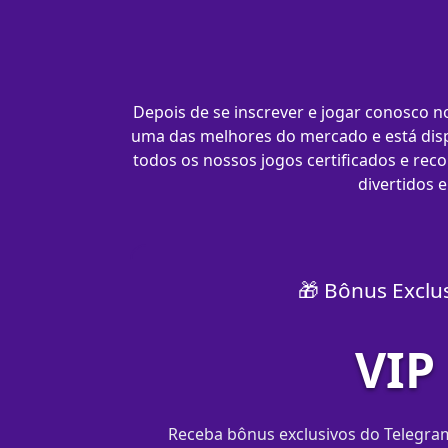
Depois de se inscrever e jogar conosco n
uma das melhores do mercado e está disp
todos os nossos jogos certificados e r
divertidos 
🎁 Bônus Exclu
VIP
Receba bônus exclusivos do Telegra