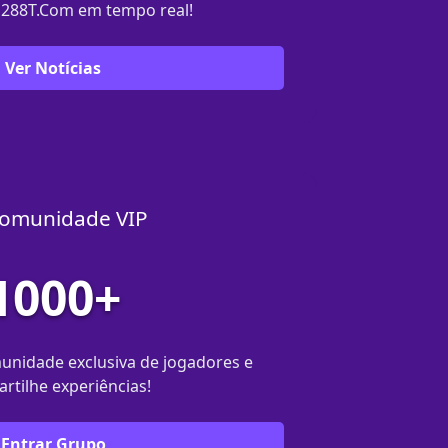
 288T.Com em tempo real!
Ver Notícias
Comunidade VIP
1000+
unidade exclusiva de jogadores e
rtilhe experiências!
Entrar Grupo