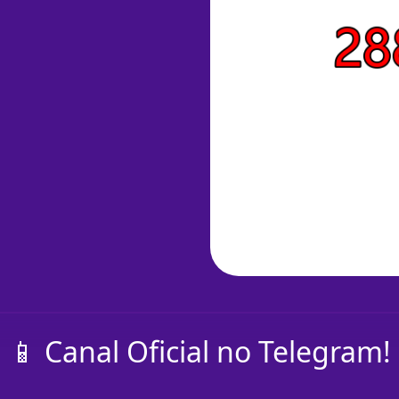
📱 Canal Oficial no Telegram!