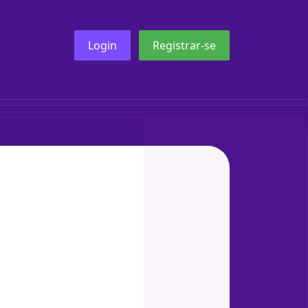
Login
Registrar-se