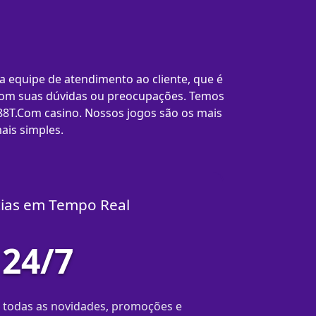
a equipe de atendimento ao cliente, que é
 com suas dúvidas ou preocupações. Temos
8T.Com casino. Nossos jogos são os mais
ais simples.
cias em Tempo Real
24/7
e todas as novidades, promoções e