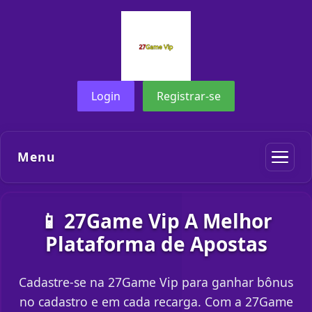
Login
Registrar-se
Menu
📱 27Game Vip A Melhor
Plataforma de Apostas
Cadastre-se na 27Game Vip para ganhar bônus
no cadastro e em cada recarga. Com a 27Game