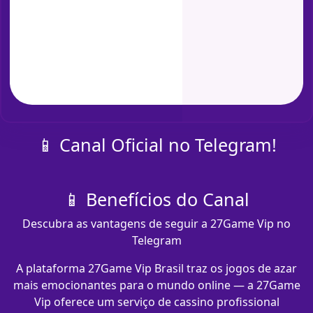
📱 Canal Oficial no Telegram!
📱 Benefícios do Canal
Descubra as vantagens de seguir a 27Game Vip no
Telegram
A plataforma 27Game Vip Brasil traz os jogos de azar
mais emocionantes para o mundo online — a 27Game
Vip oferece um serviço de cassino profissional