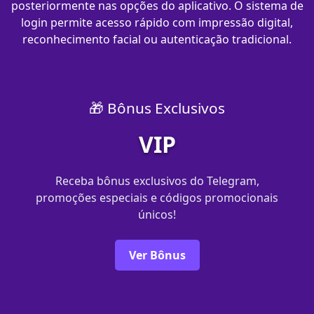
posteriormente nas opções do aplicativo. O sistema de
login permite acesso rápido com impressão digital,
reconhecimento facial ou autenticação tradicional.
🎁 Bônus Exclusivos
VIP
Receba bônus exclusivos do Telegram,
promoções especiais e códigos promocionais
únicos!
Ver Bônus