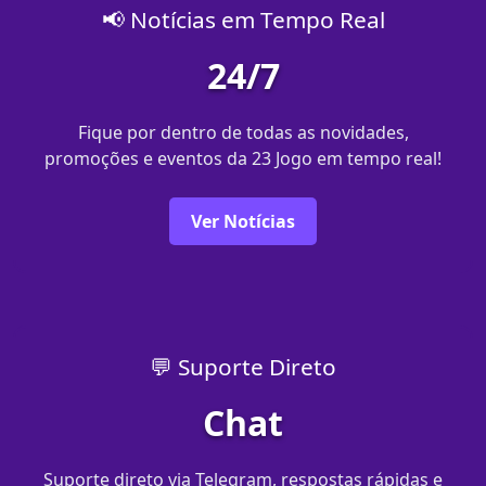
📢 Notícias em Tempo Real
24/7
Fique por dentro de todas as novidades,
promoções e eventos da 23 Jogo em tempo real!
Ver Notícias
💬 Suporte Direto
Chat
Suporte direto via Telegram, respostas rápidas e