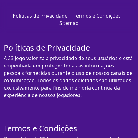
Políticas de Privacidade
Termos e Condições
Sitemap
Políticas de Privacidade
A 23 Jogo valoriza a privacidade de seus usuários e está
empenhada em proteger todas as informações
pessoais fornecidas durante o uso de nossos canais de
comunicação. Todos os dados coletados são utilizados
exclusivamente para fins de melhoria contínua da
experiência de nossos jogadores.
Termos e Condições