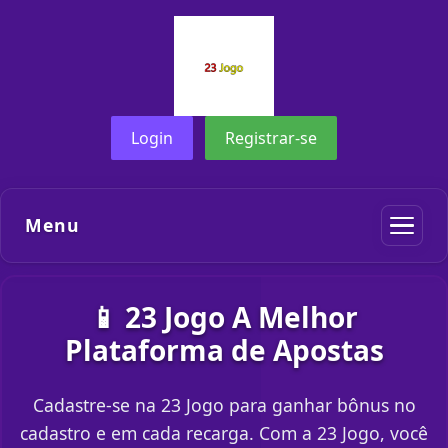
Login
Registrar-se
Menu
📱 23 Jogo A Melhor
Plataforma de Apostas
Cadastre-se na 23 Jogo para ganhar bônus no
cadastro e em cada recarga. Com a 23 Jogo, você