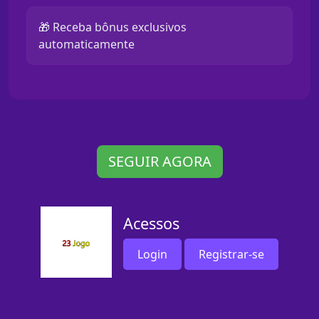
🎁 Receba bônus exclusivos
automaticamente
SEGUIR AGORA
Acessos
Login
Registrar-se