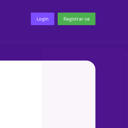
Login
Registrar-se