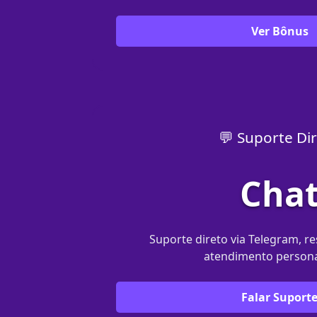
Ver Bônus
💬 Suporte Di
Cha
Suporte direto via Telegram, r
atendimento persona
Falar Suport