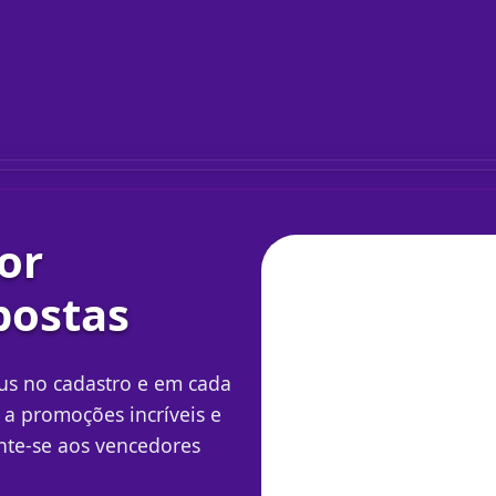
or
postas
us no cadastro e em cada
 a promoções incríveis e
unte-se aos vencedores