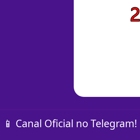
📱 Canal Oficial no Telegram!