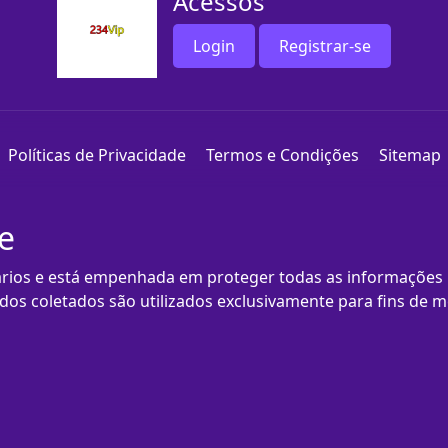
Acessos
Login
Registrar-se
Políticas de Privacidade
Termos e Condições
Sitemap
de
uários e está empenhada em proteger todas as informações 
os coletados são utilizados exclusivamente para fins de m