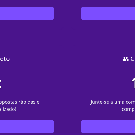
reto
👥 
t
espostas rápidas e
Junte-se a uma com
lizado!
compa
e