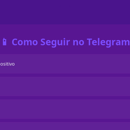
📱 Como Seguir no Telegram
ositivo