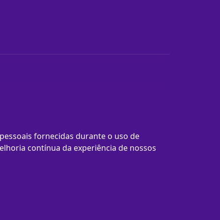
pessoais fornecidas durante o uso de
elhoria contínua da experiência de nossos