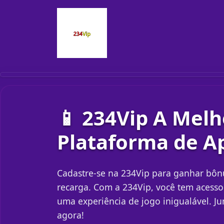
📱 234Vip A Melh
Plataforma de A
Cadastre-se na 234Vip para ganhar bôn
recarga. Com a 234Vip, você tem acesso
uma experiência de jogo inigualável. J
agora!