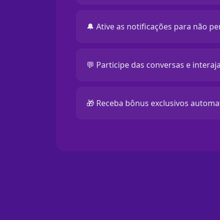
🔔 Ative as notificações para não p
💬 Participe das conversas e interaj
🎁 Receba bônus exclusivos autom