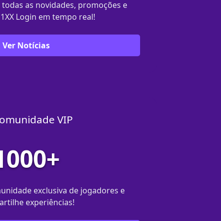
e todas as novidades, promoções e
 1XX Login em tempo real!
Ver Notícias
Comunidade VIP
1000+
unidade exclusiva de jogadores e
rtilhe experiências!