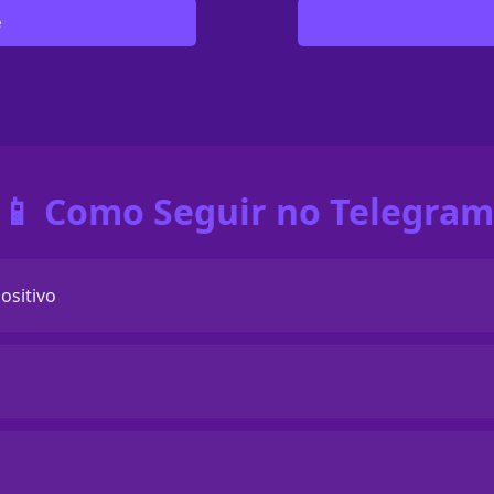
e
📱 Como Seguir no Telegram
ositivo