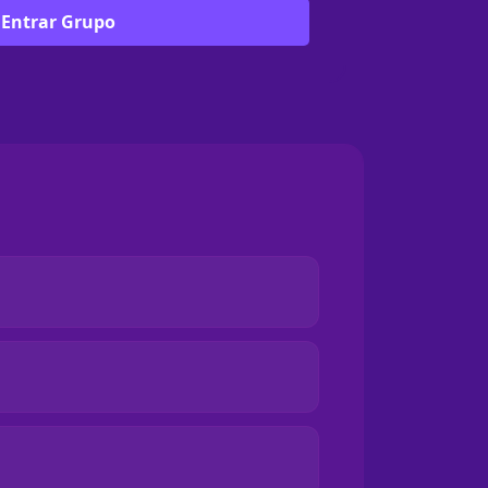
Entrar Grupo