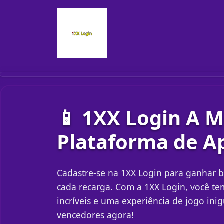
📱 1XX Login A 
Plataforma de A
Cadastre-se na 1XX Login para ganhar 
cada recarga. Com a 1XX Login, você t
incríveis e uma experiência de jogo inig
vencedores agora!