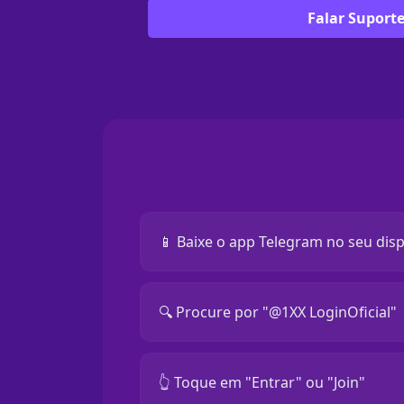
Falar Suport
📱 Baixe o app Telegram no seu disp
🔍 Procure por "@1XX LoginOficial"
👆 Toque em "Entrar" ou "Join"