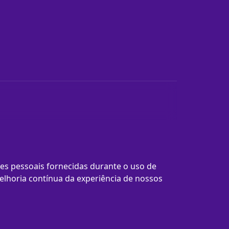
es pessoais fornecidas durante o uso de
elhoria contínua da experiência de nossos