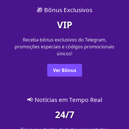
🎁 Bônus Exclusivos
VIP
Receba bônus exclusivos do Telegram,
promoções especiais e códigos promocionais
únicos!
Ver Bônus
📢 Notícias em Tempo Real
24/7