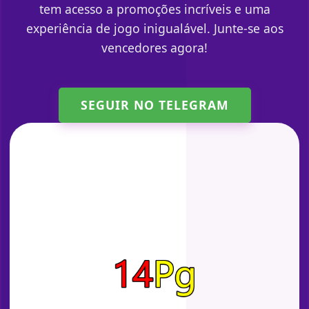
tem acesso a promoções incríveis e uma
experiência de jogo inigualável. Junte-se aos
vencedores agora!
SEGUIR NO TELEGRAM