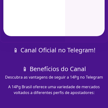
📱 Canal Oficial no Telegram!
📱 Benefícios do Canal
Descubra as vantagens de seguir a 14Pg no Telegram
A 14Pg Brasil oferece uma variedade de mercados
voltados a diferentes perfis de apostadores: