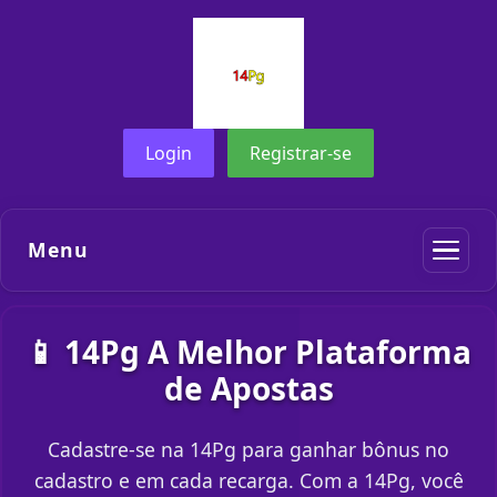
Login
Registrar-se
Menu
📱 14Pg A Melhor Plataforma
de Apostas
Cadastre-se na 14Pg para ganhar bônus no
cadastro e em cada recarga. Com a 14Pg, você