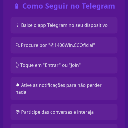
📱 Como Seguir no Telegram
📱 Baixe o app Telegram no seu dispositivo
🔍 Procure por "@1400Win.CCOficial"
👆 Toque em "Entrar" ou "Join"
🔔 Ative as notificações para não perder
nada
💬 Participe das conversas e interaja