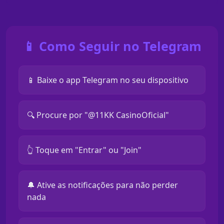
📱 Como Seguir no Telegram
📱 Baixe o app Telegram no seu dispositivo
🔍 Procure por "@11KK CasinoOficial"
👆 Toque em "Entrar" ou "Join"
🔔 Ative as notificações para não perder
nada