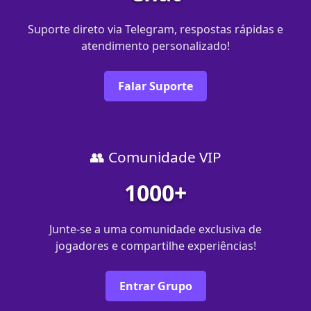
Suporte direto via Telegram, respostas rápidas e
atendimento personalizado!
Falar Suporte
👥 Comunidade VIP
1000+
Junte-se a uma comunidade exclusiva de
jogadores e compartilhe experiências!
Entrar Grupo